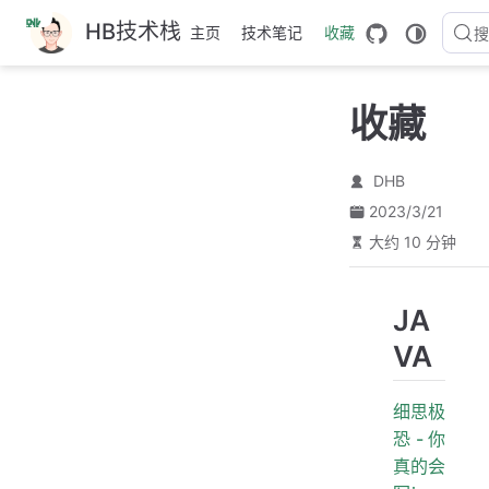
跳
HB技术栈
主页
技术笔记
收藏
搜
至
主
要
收藏
內
容
DHB
2023/3/21
大约 10 分钟
JA
VA
细思极
恐-你
真的会