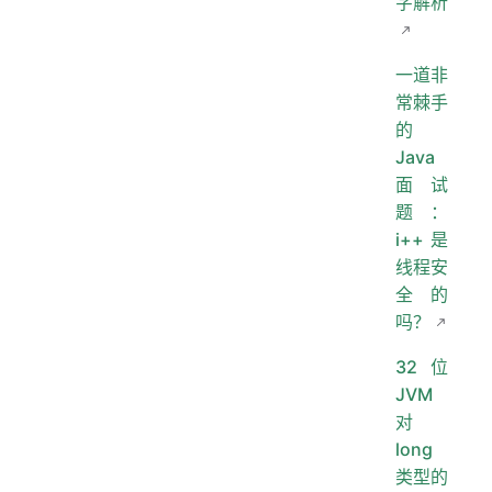
字解析
一道非
常棘手
的
Java
面试
题：
i++ 是
线程安
全的
吗？
32位
JVM
对
long
类型的