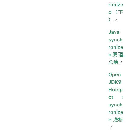
ronize
d（下
）
Java
synch
ronize
d原理
总结
Open
JDK9
Hotsp
ot :
synch
ronize
d 浅析