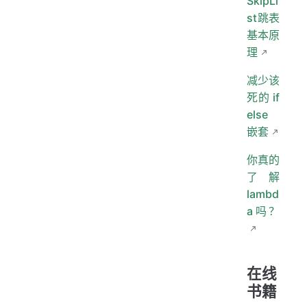
SkipLi
st跳表
基本原
理
减少该
死的 if
else
嵌套
你真的
了解
lambd
a吗？
在线
书籍