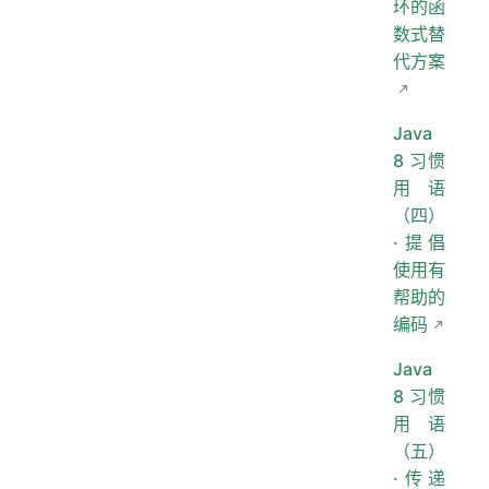
环的函
数式替
代方案
Java
8 习惯
用语
（四）
·提倡
使用有
帮助的
编码
Java
8 习惯
用语
（五）
·传递