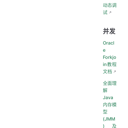
动态调
试
并发
Oracl
e
Forkjo
in教程
文档
全面理
解
Java
内存模
型
(JMM
)及