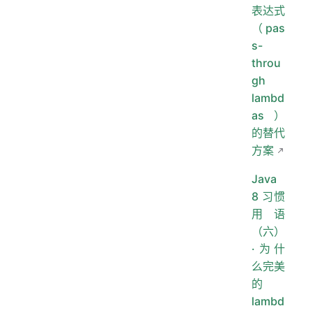
表达式
（pas
s-
throu
gh
lambd
as）
的替代
方案
Java
8 习惯
用语
（六）
·为什
么完美
的
lambd