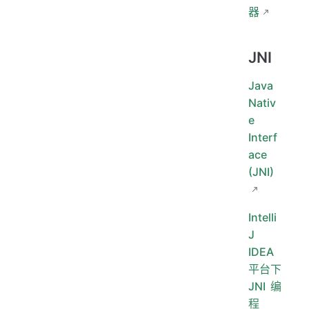
器
JNI
Java
Nativ
e
Interf
ace
(JNI)
Intelli
J
IDEA
平台下
JNI编
程