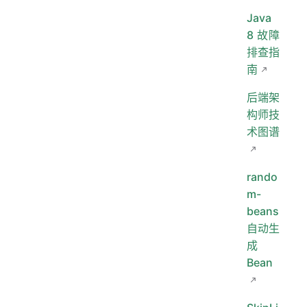
Java
8 故障
排查指
南
后端架
构师技
术图谱
rando
m-
beans
自动生
成
Bean